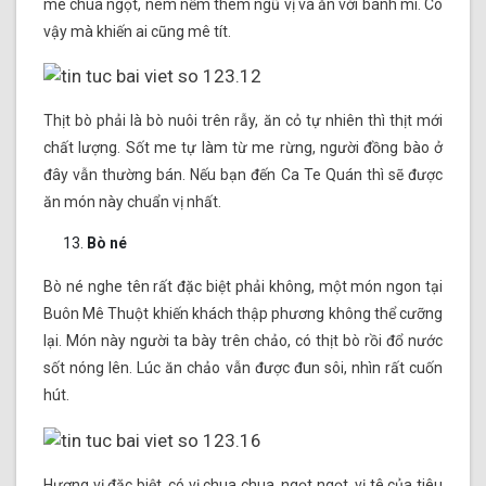
me chua ngọt, nêm nếm thêm ngũ vị và ăn với bánh mì. Có
vậy mà khiến ai cũng mê tít.
Thịt bò phải là bò nuôi trên rẫy, ăn cỏ tự nhiên thì thịt mới
chất lượng. Sốt me tự làm từ me rừng, người đồng bào ở
đây vẫn thường bán. Nếu bạn đến Ca Te Quán thì sẽ được
ăn món này chuẩn vị nhất.
Bò né
Bò né nghe tên rất đặc biệt phải không, một món ngon tại
Buôn Mê Thuột khiến khách thập phương không thể cưỡng
lại. Món này người ta bày trên chảo, có thịt bò rồi đổ nước
sốt nóng lên. Lúc ăn chảo vẫn được đun sôi, nhìn rất cuốn
hút.
Hương vị đặc biệt, có vị chua chua, ngọt ngọt, vị tê của tiêu