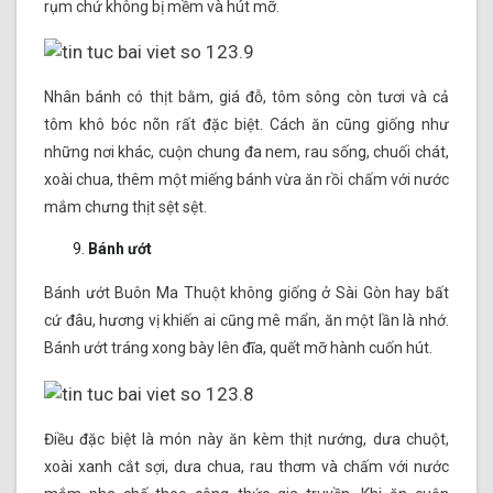
rụm chứ không bị mềm và hút mỡ.
Nhân bánh có thịt bằm, giá đỗ, tôm sông còn tươi và cả
tôm khô bóc nõn rất đặc biệt. Cách ăn cũng giống như
những nơi khác, cuộn chung đa nem, rau sống, chuối chát,
xoài chua, thêm một miếng bánh vừa ăn rồi chấm với nước
mắm chưng thịt sệt sệt.
Bánh ướt
Bánh ướt Buôn Ma Thuột không giống ở Sài Gòn hay bất
cứ đâu, hương vị khiến ai cũng mê mẩn, ăn một lần là nhớ.
Bánh ướt tráng xong bày lên đĩa, quết mỡ hành cuốn hút.
Điều đặc biệt là món này ăn kèm thịt nướng, dưa chuột,
xoài xanh cắt sợi, dưa chua, rau thơm và chấm với nước