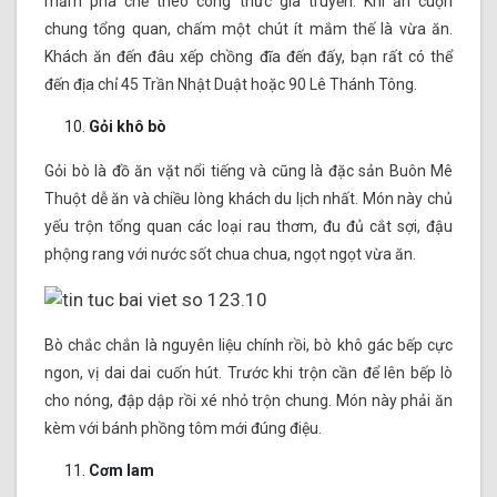
mắm pha chế theo công thức gia truyền. Khi ăn cuộn
chung tổng quan, chấm một chút ít mắm thế là vừa ăn.
Khách ăn đến đâu xếp chồng đĩa đến đấy, bạn rất có thể
đến địa chỉ 45 Trần Nhật Duật hoặc 90 Lê Thánh Tông.
Gỏi khô bò
Gỏi bò là đồ ăn vặt nổi tiếng và cũng là đặc sản Buôn Mê
Thuột dễ ăn và chiều lòng khách du lịch nhất. Món này chủ
yếu trộn tổng quan các loại rau thơm, đu đủ cắt sợi, đậu
phộng rang với nước sốt chua chua, ngọt ngọt vừa ăn.
Bò chắc chắn là nguyên liệu chính rồi, bò khô gác bếp cực
ngon, vị dai dai cuốn hút. Trước khi trộn cần để lên bếp lò
cho nóng, đập dập rồi xé nhỏ trộn chung. Món này phải ăn
kèm với bánh phồng tôm mới đúng điệu.
Cơm lam