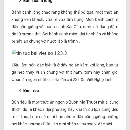
Bánh canh lòng
Bánh canh lòng chắc rằng không thể bỏ qua, một thức ăn
không kén khách, vừa rẻ vừa ấm bụng. Món bánh canh ở
đây gần giống với bánh canh Sài Gòn, nước sử dụng đậm
đà từ xương thịt. Sợi bánh canh mềm dai tự nhiên và không
bị nát, ăn chung với nước lèo là tròn vị.
Điều làm nên đặc biệt là ở đây họ ăn kèm với lòng, bao tử
gà heo thay vì ăn chung với thịt nạm, tôm hay chân giò.
Quán ăn ngon nhất có lẽ là địa chỉ 231 Xô Viết Nghệ Tĩnh.
Bún riêu
Bún riêu là một thức ăn ngon ở Buôn Ma Thuột mà ai cũng
thích, dù là khách địa phương hay khách du lịch cũng đều
mê. Thoạt nhìn sẽ nghĩ bún riêu ở đây cũng giống những
nơi khác, nhưng chỉ khi ăn mới nhận ra hương vị đặc biệt.