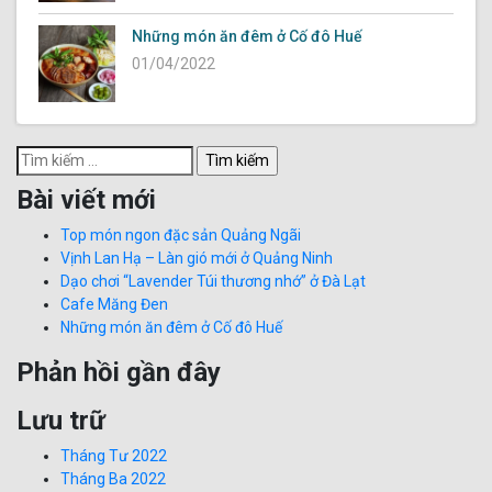
Những món ăn đêm ở Cố đô Huế
01/04/2022
Tìm
kiếm
Bài viết mới
cho:
Top món ngon đặc sản Quảng Ngãi
Vịnh Lan Hạ – Làn gió mới ở Quảng Ninh
Dạo chơi “Lavender Túi thương nhớ” ở Đà Lạt
Cafe Măng Đen
Những món ăn đêm ở Cố đô Huế
Phản hồi gần đây
Lưu trữ
Tháng Tư 2022
Tháng Ba 2022