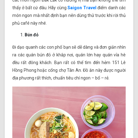
các món ngon Đắk Lắk có hương vị mà bạn không thể tìm
thấy ở bất cứ đâu. Hãy cùng
Saigon Travel
điểm danh các
món ngon mà nhất định bạn nên dùng thử trước khi rời thủ
phủ café này nhé.
Bún đỏ
Đi dạo quanh các con phố bạn sẽ dễ dàng và đơn giản nhìn
ra các quán bún đỏ ở khắp nơi, quán lớn hay quán vỉa hè
đều rất đông khách. Bạn rất có thể tìm đến hẻm 151 Lê
Hồng Phong hoặc cổng chợ Tân An. Đồ ăn này được người
địa phương rất thích, chuẩn tiêu chí ngon – bổ – rẻ.