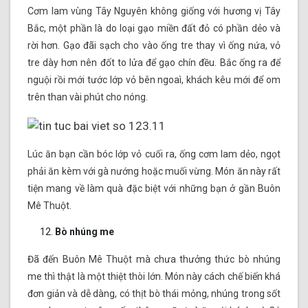
Cơm lam vùng Tây Nguyên không giống với hương vị Tây
Bắc, một phần là do loại gạo miền đất đỏ có phần dẻo và
rời hơn. Gạo đãi sạch cho vào ống tre thay vì ống nứa, vỏ
tre dày hơn nên đốt to lửa để gạo chín đều. Bắc ống ra để
nguội rồi mới tước lớp vỏ bên ngoaì, khách kêu mới để om
trên than vài phút cho nóng.
Lúc ăn bạn cần bóc lớp vỏ cuối ra, ống cơm lam dẻo, ngọt
phải ăn kèm với gà nướng hoặc muối vừng. Món ăn này rất
tiện mang về làm quà đặc biệt với những bạn ở gần Buôn
Mê Thuột.
Bò nhúng me
Đã đến Buôn Mê Thuột mà chưa thưởng thức bò nhúng
me thì thật là một thiệt thòi lớn. Món này cách chế biến khá
đơn giản và dễ dàng, có thịt bò thái mỏng, nhúng trong sốt