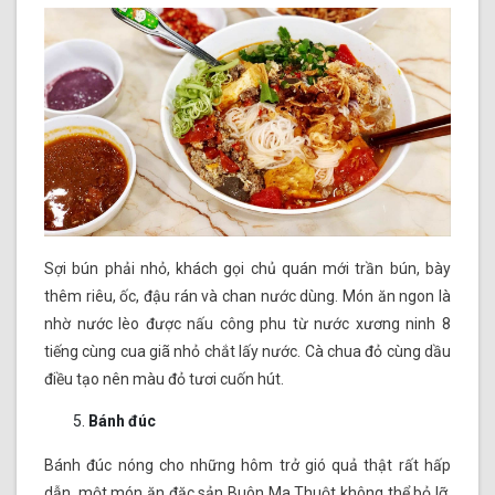
Sợi bún phải nhỏ, khách gọi chủ quán mới trần bún, bày
thêm riêu, ốc, đậu rán và chan nước dùng. Món ăn ngon là
nhờ nước lèo được nấu công phu từ nước xương ninh 8
tiếng cùng cua giã nhỏ chắt lấy nước. Cà chua đỏ cùng dầu
điều tạo nên màu đỏ tươi cuốn hút.
Bánh đúc
Bánh đúc nóng cho những hôm trở gió quả thật rất hấp
dẫn, một món ăn đặc sản Buôn Ma Thuột không thể bỏ lỡ.