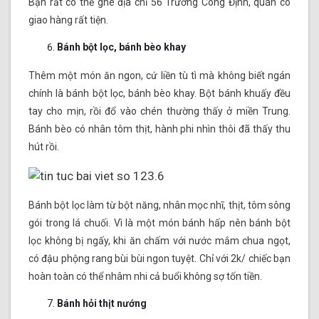
Bạn rất có thể ghé địa chỉ 56 Trương Công Định, quán có
giao hàng rất tiện.
Bánh bột lọc, bánh bèo khay
Thêm một món ăn ngon, cứ liền tù tì mà không biết ngán
chính là bánh bột lọc, bánh bèo khay. Bột bánh khuấy đều
tay cho mịn, rồi đổ vào chén thường thấy ở miền Trung.
Bánh bèo có nhân tôm thịt, hành phi nhìn thôi đã thấy thu
hút rồi.
Bánh bột lọc làm từ bột năng, nhân mọc nhĩ, thịt, tôm sông
gói trong lá chuối. Vì là một món bánh hấp nên bánh bột
lọc không bị ngấy, khi ăn chấm với nước mắm chua ngọt,
có đậu phộng rang bùi bùi ngon tuyệt. Chỉ với 2k/ chiếc bạn
hoàn toàn có thể nhâm nhi cả buổi không sợ tốn tiền.
Bánh hỏi thịt nướng