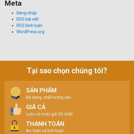
Meta
Đăng nhập
RSS bài viết
RSS bình luận
WordPress.org
Tại sao chọn chúng tôi?
SẢN PHẨM
Đa dạng, chất lượng cao
GIÁ CẢ
Luôn có mức giá tốt nhất
THANH TOÁN
An toàn và linh hoạt