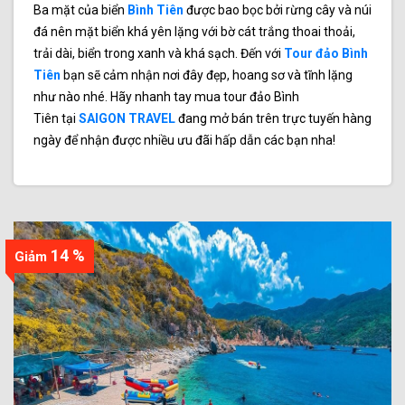
Ba mặt của biển
Bình Tiên
được bao bọc bởi rừng cây và núi
đá nên mặt biển khá yên lặng với bờ cát trắng thoai thoải,
trải dài, biển trong xanh và khá sạch. Đến với
Tour đảo Bình
Tiên
bạn sẽ cảm nhận nơi đây đẹp, hoang sơ và tĩnh lặng
như nào nhé. Hãy nhanh tay mua tour đảo Bình
Tiên tại
SAIGON TRAVEL
đang mở bán trên trực tuyến hàng
ngày để nhận được nhiều ưu đãi hấp dẫn các bạn nha!
14 %
Giảm