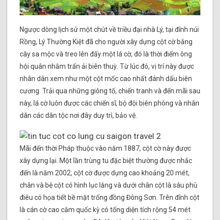
Ngược dòng lịch sử một chút về triều đại nhà Lý, tại đỉnh núi
Rồng, Lý Thường Kiệt đã cho người xây dựng cột cờ bằng
cây sa mộc và treo lên đấy một lá cờ, đó là thời điểm ông
hội quân nhằm trấn ải biên thuỳ. Từ lúc đó, vị trí này được
nhân dân xem như một cột mốc cao nhất đánh dấu biên
cương. Trải qua những giông tố, chiến tranh và đến mãi sau
này, lá cờ luôn được các chiến sĩ, bộ đội biên phòng và nhân
dân các dân tộc nơi đây duy trì, bảo vệ.
Mãi đến thời Pháp thuộc vào năm 1887, cột cờ này được
xây dựng lại. Một lần trùng tu đặc biệt thường được nhắc
đến là năm 2002, cột cờ được dựng cao khoảng 20 mét,
chân và bệ cột có hình lục lăng và dưới chân cột là sáu phù
điêu có họa tiết bề mặt trống đồng Đông Sơn. Trên đỉnh cột
là cán cờ cao cắm quốc kỳ có tổng diện tích rộng 54 mét