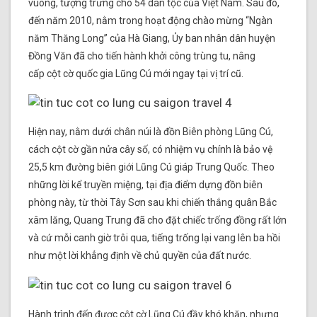
vuông, tượng trưng cho 54 dân tộc của Việt Nam. Sau đó,
đến năm 2010, nằm trong hoạt động chào mừng “Ngàn
năm Thăng Long” của Hà Giang, Ủy ban nhân dân huyện
Đồng Văn đã cho tiến hành khởi công trùng tu, nâng
cấp cột cờ quốc gia Lũng Cú mới ngay tại vị trí cũ.
Hiện nay, nằm dưới chân núi là đồn Biên phòng Lũng Cú,
cách cột cờ gần nửa cây số, có nhiệm vụ chính là bảo vệ
25,5 km đường biên giới Lũng Cú giáp Trung Quốc. Theo
những lời kể truyền miệng, tại địa điểm dựng đồn biên
phòng này, từ thời Tây Sơn sau khi chiến thắng quân Bắc
xâm lăng, Quang Trung đã cho đặt chiếc trống đồng rất lớn
và cứ mỗi canh giờ trôi qua, tiếng trống lại vang lên ba hồi
như một lời khẳng định về chủ quyền của đất nước.
Hành trình đến được cột cờ Lũng Cú đầy khó khăn, nhưng