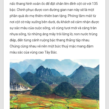
nấc thang hình xoắn ốc để đặt chân lên đỉnh cột cờ với 135
bậc. Chinh phục được con đường gian nan này sẽ là một
phần quà do mẹ thiên nhiên ban tặng. Phóng tầm mắt từ
nơi cột cờ này xuống bên dưới, du khách sẽ cảm nhận được
sự sắc màu của cuộc sống, vô cùng tươi mới và căng tràn
nhựa sống, từ những áng mây trôi lững lờ, non nước trùng
điệp, đến từng cánh ruộng bậc thang thẳng tắp nhau.
Chúng cùng nhau vẽ nên một bức thuỷ mặc mang đậm
màu sắc của vùng cao Tây Bắc.