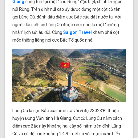
Giang
cũng tồn tại một “chú Rồng” đặc biệt, chính là ngọn
núi Rồng. Trên đỉnh núi cao ấy được dựng một cột cờ tên
gọi Lũng Cú, đánh dấu điểm cực Bắc của đất nước ta. Với
người dân, cột cờ Lũng Cú được xem như là một “chứng
nhân” lịch sử lâu đời. Cùng
Saigon Travel
khám phá cột
mốc thiêng liêng nơi cực Bắc Tổ quốc nhé.
Lũng Cú là cực Bắc của nước ta với vĩ độ 23023’B, thuộc
huyện Đồng Văn, tỉnh Hà Giang. Cột cờ Lũng Cú nằm cách
điểm cực Bắc này khoảng hai cây số, nằm trên đỉnh Lũng
Cú và có độ cao khoảng 1.470 mét so với mực nước biển.