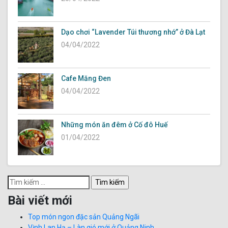
Dạo chơi “Lavender Túi thương nhớ” ở Đà Lạt
04/04/2022
Cafe Măng Đen
04/04/2022
Những món ăn đêm ở Cố đô Huế
01/04/2022
Tìm
kiếm
Bài viết mới
cho:
Top món ngon đặc sản Quảng Ngãi
Vịnh Lan Hạ – Làn gió mới ở Quảng Ninh