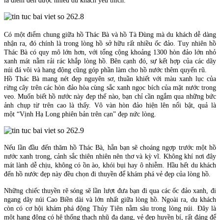
là điểm đến được nhiều du khách yêu thích.
Có một điểm chung giữa hồ Thác Bà và hồ Tà Đùng mà du khách dễ dàng
nhận ra, đó chính là trong lòng hồ sở hữu rất nhiều ốc đảo. Tuy nhiên hồ
Thác Bà có quy mô lớn hơn, với tổng cộng khoảng 1300 hòn đảo lớn nhỏ
xanh mát nằm rải rác khắp lòng hồ. Bên cạnh đó, sự kết hợp của các dãy
núi đá vôi và hang động cũng góp phần làm cho hồ nước thêm quyến rũ.
Hồ Thác Bà mang nét đẹp nguyên sơ, thuần khiết với màu xanh lục của
rừng cây trên các hòn đảo hòa cùng sắc xanh ngọc bích của mặt nước trong
veo. Muốn biết hồ nước này đẹp thế nào, bạn chỉ cần ngắm qua những bức
ảnh chụp từ trên cao là thấy. Vô vàn hòn đảo hiện lên nổi bật, quả là
một “Vịnh Hạ Long phiên bản trên cạn” đẹp nức lòng.
Nếu lần đầu đến thăm hồ Thác Bà, hẳn bạn sẽ choáng ngợp trước một hồ
nước xanh trong, cảnh sắc thiên nhiên nên thơ và kỳ vĩ. Không khí nơi đây
mát lành dễ chịu, không có ồn ào, khói bụi hay ô nhiễm. Hầu hết du khách
đến hồ nước đẹp này đều chọn đi thuyền để khám phá vẻ đẹp của lòng hồ.
Những chiếc thuyền rẽ sóng sẽ lần lượt đưa bạn đi qua các ốc đảo xanh, đi
ngang dãy núi Cao Biền dài và lớn nhất giữa lòng hồ. Ngoài ra, du khách
còn có cơ hội khám phá động Thủy Tiên nằm sâu trong lòng núi. Đây là
một hang động có hệ thống thạch nhũ đa dạng, vẻ đẹp huyền bí, rất đáng để