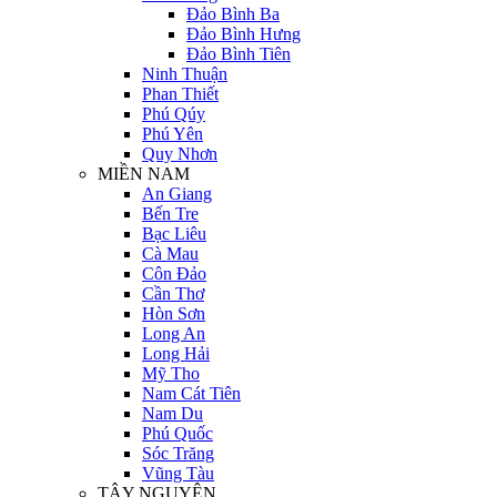
Đảo Bình Ba
Đảo Bình Hưng
Đảo Bình Tiên
Ninh Thuận
Phan Thiết
Phú Qúy
Phú Yên
Quy Nhơn
MIỀN NAM
An Giang
Bến Tre
Bạc Liêu
Cà Mau
Côn Đảo
Cần Thơ
Hòn Sơn
Long An
Long Hải
Mỹ Tho
Nam Cát Tiên
Nam Du
Phú Quốc
Sóc Trăng
Vũng Tàu
TÂY NGUYÊN