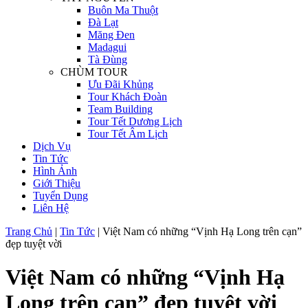
Buôn Ma Thuột
Đà Lạt
Măng Đen
Madagui
Tà Đùng
CHÙM TOUR
Ưu Đãi Khủng
Tour Khách Đoàn
Team Building
Tour Tết Dương Lịch
Tour Tết Âm Lịch
Dịch Vụ
Tin Tức
Hình Ảnh
Giới Thiệu
Tuyển Dụng
Liên Hệ
Trang Chủ
|
Tin Tức
|
Việt Nam có những “Vịnh Hạ Long trên cạn”
đẹp tuyệt vời
Việt Nam có những “Vịnh Hạ
Long trên cạn” đẹp tuyệt vời