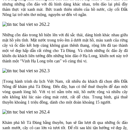
nhưng những cồn đảo với đủ hình dáng khác nhau, trên đảo lại phủ đầy
thảm thực vật xanh mát. Bức tranh thiên nhiên của hồ nước, cây cối Đắk
Nông lại trở nên thơ mộng, nguyên sơ đến vô ngần.
Những cồn đảo trong hồ hiện lên với đủ sắc thái, dáng hình khác nhau giữa
mặt hồ yên tĩnh. Mặt nước trong trẻo êm ả dưới mặt hồ, màu xanh của rừng
cây và ốc đảo kết hợp cùng không gian thênh thang, rộng lớn đã tạo thành
một vẻ đẹp hấp dẫn rất riêng cho Tà Đùng. Và chính những ốc đảo ấy đã
khiến du khách liên tưởng đến những hòn đảo ở Hạ Long, khiến nơi này trở
thành một “Vịnh Hạ Long trên cạn” vô cùng thú vị.
|Trong hành trình du lịch Việt Nam, rất nhiều du khách đã chọn đến Đắk
Nông để khám phá Tà Đùng. Đến đây, bạn có thể thuê thuyền để dạo một
vòng quanh lòng hồ. Với vị trí nằm trên núi, hồ nước rộng và nhiều cây
nên không khí lúc nào cũng mát rượi, rất dễ chịu. Trung bình, giá thuê
thuyền khoảng 1 triệu đồng, dành cho một đoàn khoảng 15 người.
Khám phá hồ Tà Đùng bằng thuyền, bạn sẽ lần lượt đi qua những ốc đảo
xanh mướt, cây cỏ cao lớn và tươi tốt. Để rồi sau khi tận hưởng vẻ đẹp ấy,