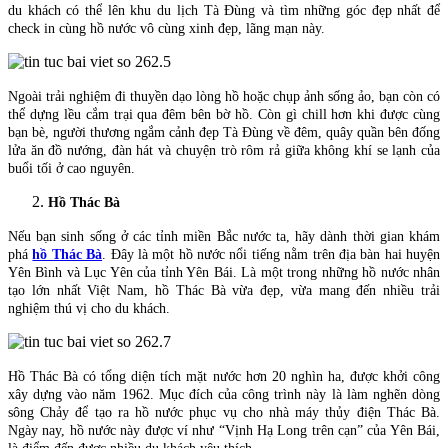
du khách có thể lên khu du lịch Tà Đùng và tìm những góc đẹp nhất để
check in cùng hồ nước vô cùng xinh đẹp, lãng mạn này.
Ngoài trải nghiệm đi thuyền dạo lòng hồ hoặc chụp ảnh sống ảo, bạn còn có
thể dựng lều cắm trại qua đêm bên bờ hồ. Còn gì chill hơn khi được cùng
bạn bè, người thương ngắm cảnh đẹp Tà Đùng về đêm, quây quần bên đống
lửa ăn đồ nướng, đàn hát và chuyện trò rôm rả giữa không khí se lạnh của
buổi tối ở cao nguyên.
Hồ Thác Bà
Nếu bạn sinh sống ở các tỉnh miền Bắc nước ta, hãy dành thời gian khám
phá
hồ Thác Bà
. Đây là một hồ nước nổi tiếng nằm trên địa bàn hai huyện
Yên Bình và Lục Yên của tỉnh Yên Bái. Là một trong những hồ nước nhân
tạo lớn nhất Việt Nam, hồ Thác Bà vừa đẹp, vừa mang đến nhiều trải
nghiệm thú vị cho du khách.
Hồ Thác Bà có tổng diện tích mặt nước hơn 20 nghìn ha, được khởi công
xây dựng vào năm 1962. Mục đích của công trình này là làm nghẽn dòng
sông Chảy để tạo ra hồ nước phục vụ cho nhà máy thủy điện Thác Bà.
Ngày nay, hồ nước này được ví như “Vịnh Hạ Long trên cạn” của Yên Bái,