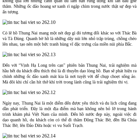
không quá lớn nhưng cảnh quan đủ làm bạn rung động khi lần đầu ghé
thăm. Những ốc đảo hoang sơ xanh rì ngập chìm trong nước thật sự đẹp và
ấn tượng.
Có lẽ hồ Thung Nai mang một nét đẹp gì đó tương đối khác so với Thác Bà
và Tà Đùng. Quanh bờ hồ là những dãy núi lớn nhỏ trập trùng, chồng chéo
lên nhau, tạo nên một bức tranh hùng vĩ đặc trưng của miền núi phía Bắc.
Đến với “Vịnh Hạ Long trên cạn” phiên bản Thung Nai, trải nghiệm mà
hầu hết du khách đều thích thú là đi thuyền dạo lòng hồ. Bạn sẽ phát hiện ra
chính những ốc đảo xanh mát kia là nơi tuyệt vời để chụp choẹt sống ảo.
Mà đôi khi chỉ cần hít thở khí trời trong lành cũng là trải nghiệm thi vị.
Ngày nay, Thung Nai là một điểm đến được yêu thích và du lịch cũng đang
dần phát triển. Đây là một địa điểm mà bạn không nên bỏ lỡ trong hành
trình khám phá Việt Nam của mình. Đến hồ nước đẹp này, ngoài việc đi
dạo quanh hồ, du khách còn có thể đi thăm Động Thác Bờ, đền Bà Chúa
Thác Bờ, lên Đảo Dừa hoặc vi vu Suối Trạch.