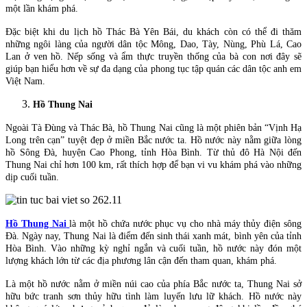
một lần khám phá.
Đặc biệt khi du lịch hồ Thác Bà Yên Bái, du khách còn có thể đi thăm
những ngôi làng của người dân tộc Mông, Dao, Tày, Nùng, Phù Lá, Cao
Lan ở ven hồ. Nếp sống và ẩm thực truyền thống của bà con nơi đây sẽ
giúp bạn hiểu hơn về sự đa dạng của phong tục tập quán các dân tộc anh em
Việt Nam.
Hồ Thung Nai
Ngoài Tà Đùng và Thác Bà, hồ Thung Nai cũng là một phiên bản “Vịnh Hạ
Long trên cạn” tuyệt đẹp ở miền Bắc nước ta. Hồ nước này nằm giữa lòng
hồ Sông Đà, huyện Cao Phong, tỉnh Hòa Bình. Từ thủ đô Hà Nội đến
Thung Nai chỉ hơn 100 km, rất thích hợp để bạn vi vu khám phá vào những
dịp cuối tuần.
Hồ Thung Nai
là một hồ chứa nước phục vụ cho nhà máy thủy điện sông
Đà. Ngày nay, Thung Nai là điểm đến sinh thái xanh mát, bình yên của tỉnh
Hòa Bình. Vào những kỳ nghỉ ngắn và cuối tuần, hồ nước này đón một
lượng khách lớn từ các địa phương lân cận đến tham quan, khám phá.
Là một hồ nước nằm ở miền núi cao của phía Bắc nước ta, Thung Nai sở
hữu bức tranh sơn thủy hữu tình làm luyến lưu lữ khách. Hồ nước này