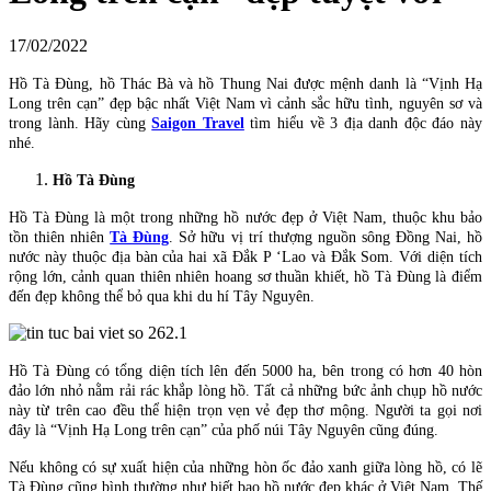
17/02/2022
Hồ Tà Đùng, hồ Thác Bà và hồ Thung Nai được mệnh danh là “Vịnh Hạ
Long trên cạn” đẹp bậc nhất Việt Nam vì cảnh sắc hữu tình, nguyên sơ và
trong lành. Hãy cùng
Saigon Travel
tìm hiểu về 3 địa danh độc đáo này
nhé.
Hồ Tà Đùng
Hồ Tà Đùng là một trong những hồ nước đẹp ở Việt Nam, thuộc khu bảo
tồn thiên nhiên
Tà Đùng
. Sở hữu vị trí thượng nguồn sông Đồng Nai, hồ
nước này thuộc địa bàn của hai xã Đắk P ‘Lao và Đắk Som. Với diện tích
rộng lớn, cảnh quan thiên nhiên hoang sơ thuần khiết, hồ Tà Đùng là điểm
đến đẹp không thể bỏ qua khi du hí Tây Nguyên.
Hồ Tà Đùng có tổng diện tích lên đến 5000 ha, bên trong có hơn 40 hòn
đảo lớn nhỏ nằm rải rác khắp lòng hồ. Tất cả những bức ảnh chụp hồ nước
này từ trên cao đều thể hiện trọn vẹn vẻ đẹp thơ mộng. Người ta gọi nơi
đây là “Vịnh Hạ Long trên cạn” của phố núi Tây Nguyên cũng đúng.
Nếu không có sự xuất hiện của những hòn ốc đảo xanh giữa lòng hồ, có lẽ
Tà Đùng cũng bình thường như biết bao hồ nước đẹp khác ở Việt Nam. Thế