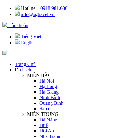
Hotline:
0918.981.680
info@sgtravel.vn
Tài khoản
Tiếng Việt
English
Trang Chủ
Du Lịch
MIỀN BẮC
Hà Nội
Hạ Long
Hà Giang
Ninh Bình
Quảng Bình
Sapa
MIỀN TRUNG
Đà Nẵng
Huế
Hội An
Nha Trang