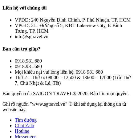
Liên hệ với chúng tôi
VPĐD: 240 Nguyễn Đình Chính, P. Phú Nhuận, TP. HCM
VPGD: 211 Đường số 5, KĐT Lakeview City, P. Bình
Trưng, TP. HCM
info@sgtravel.vn
Bạn cần trợ giúp?
0918.981.680
0918.981.680
Mọi khiếu nại vui lòng liên hệ: 0918 981 680
Thứ 2 – Thứ 6: 08h00 – 12h00 & 13h00 – 17h00 (Trừ Thứ
7, Chủ Nhật & Lễ, Tết)
Bản quyền của SAIGON TRAVEL® 2020. Bảo lưu mọi quyền.
Ghi rõ nguồn "www.sgtravel.vn" ® khi sử dụng lại thông tin từ
website này.
Tìm đường
Chat Zalo
Hotline
Messenger