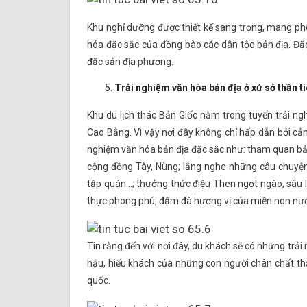
Khu nghỉ dưỡng được thiết kế sang trọng, mang pho
hóa đặc sắc của đồng bào các dân tộc bản địa. Đặ
đặc sản địa phương.
Trải nghiệm văn hóa bản địa ở xứ sở thần t
Khu du lịch thác Bản Giốc nằm trong tuyến trải 
Cao Bằng. Vì vậy nơi đây không chỉ hấp dẫn bởi cả
nghiệm văn hóa bản địa đặc sắc như: tham quan bả
cộng đồng Tày, Nùng; lắng nghe những câu chuyện
tập quán…; thưởng thức điệu Then ngọt ngào, sâu 
thực phong phú, đậm đà hương vị của miền non n
Tin rằng đến với nơi đây, du khách sẽ có những trả
hậu, hiếu khách của những con người chân chất thậ
quốc.