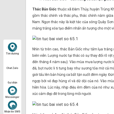
Thác Bản Giốc
thuộc xã Đàm Thủy, huyện Trùng Khá
gồm thác chính và thác phụ, thác chính nằm giữa 
Nam. Ngọn thác này là kiệt tác của sông Quây Sơ
mảng trắng xóa tạo điểm nhấn ấn tượng cho một vù
Nhìn từ trên cao, thác Bản Giốc như tấm lụa trắn
Tìm đường
biên viễn. Lượng nước tại thác có sự thay đổi rõ 
đến tháng 4 năm sau). Vào mùa mưa lượng nước lớ
đá, bọt nước li ti tung bay như sương tỏa mờ cả m
Chat Zalo
giới tấu lên bản hùng ca bất tận suốt đêm ngày. Đứ
ngợp bởi vẻ đẹp hùng vĩ và dữ dội của nó. Vào mù
Gọi điện
hiền hòa. Lúc này, nhịp điệu êm đềm của nó như 
xúc cảm đẹp đẽ trong lòng mỗi người.
Messenger
Nhắn tin SMS