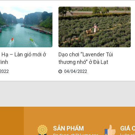
 Hạ – Làn gió mới ở
Dạo chơi “Lavender Túi
inh
thương nhớ” ở Đà Lạt
2022
04/04/2022
SẢN PHẨM
GIÁ 