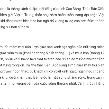
nh là thắng cảnh du lịch nổi tiếng của tỉnh Cao Bằng. Thác Bản Giốc
biên giới Việt – Trung, thác phụ nằm hoàn toàn trong địa phận Việt
n khi dòng nước hiền hòa bất ngờ đổ xuống từ độ cao hơn 50m thành
ng núi non hùng vĩ.
g muốt, mềm mại uốn lượn giữa sắc xanh bạt ngàn của núi rừng miền
rệt giữa mùa mưa (khoảng tháng 5 đến tháng 11) và mùa khô (tháng 12
n, nhiều khối nước tươi mát từ trên cao đổ ào ào xuống những tảng
ột vùng rộng lớn. Cứ thế thác Bản Giốc sừng sững giữa mây trời biên
ng trước ngọn thác, du khách chỉ còn biết kinh ngạc, ngẩn ngơ choáng
a khô, dưới chân thác Bản Giốc là mặt sông phẳng rộng, trong xanh,
xua tan mọi vướng bận của cuộc sống thường nhật, đánh thức những