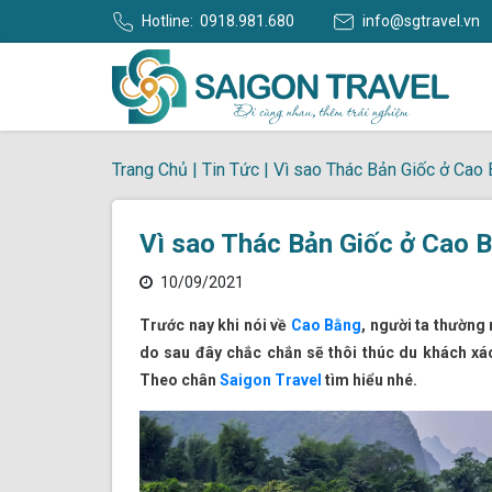
Hotline:
0918.981.680
info@sgtravel.vn
Trang Chủ
|
Tin Tức
|
Vì sao Thác Bản Giốc ở Cao B
Vì sao Thác Bản Giốc ở Cao Bằ
10/09/2021
Trước nay khi nói về
Cao Bằng
, người ta thường 
do sau đây chắc chắn sẽ thôi thúc du khách xác
Theo chân
Saigon Travel
tìm hiểu nhé.