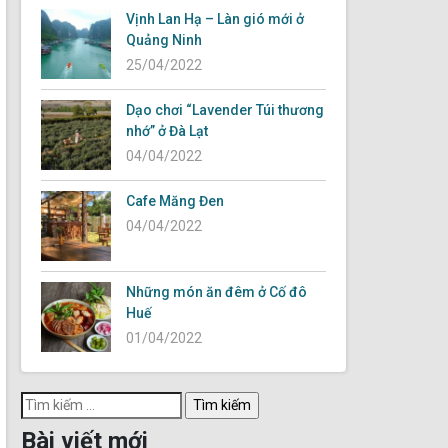
Vịnh Lan Hạ – Làn gió mới ở
Quảng Ninh
25/04/2022
Dạo chơi “Lavender Túi thương
nhớ” ở Đà Lạt
04/04/2022
Cafe Măng Đen
04/04/2022
Những món ăn đêm ở Cố đô
Huế
01/04/2022
Tìm
kiếm
Bài viết mới
cho: