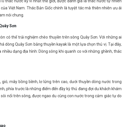
0 thác nước kỳ vĩ nhất thế giới, được đánh giá là thác nước tự nhiên
của Việt Nam. Thác Bản Giốc chính là tuyệt tác mà thiên nhiên ưu ái
Nam nói chung.
 Quây Sơn
òn có thể trải nghiệm chèo thuyền trên sông Quây Sơn. Với những ai
phá dòng Quây Sơn bằng thuyền kayak là một lựa chọn thú vị. Tại đây,
 nhiều dạng địa hình: Dòng sông khi quanh co với những ghềnh, thác
 gió; mây bồng bềnh, lơ lửng trên cao, dưới thuyền dòng nước trong
ình, phía trước là những điểm đến đầy kỳ thú đang đợi du khách khám
 sôi nổi trên sông, được ngao du cùng con nước trong cảm giác tự do
gao