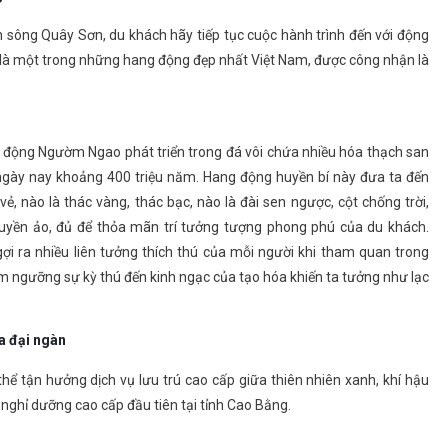
 sông Quây Sơn, du khách hãy tiếp tục cuộc hành trình đến với động
một trong những hang động đẹp nhất Việt Nam, được công nhận là
, động Ngườm Ngao phát triển trong đá vôi chứa nhiều hóa thạch san
 ngày nay khoảng 400 triệu năm. Hang động huyền bí này đưa ta đến
, nào là thác vàng, thác bạc, nào là đài sen ngược, cột chống trời,
uyền ảo, đủ để thỏa mãn trí tưởng tượng phong phú của du khách.
gợi ra nhiều liên tưởng thích thú của mỗi người khi tham quan trong
 ngưỡng sự kỳ thú đến kinh ngạc của tạo hóa khiến ta tưởng như lạc
a đại ngàn
ể tận hưởng dịch vụ lưu trú cao cấp giữa thiên nhiên xanh, khí hậu
u nghỉ dưỡng cao cấp đầu tiên tại tỉnh Cao Bằng.