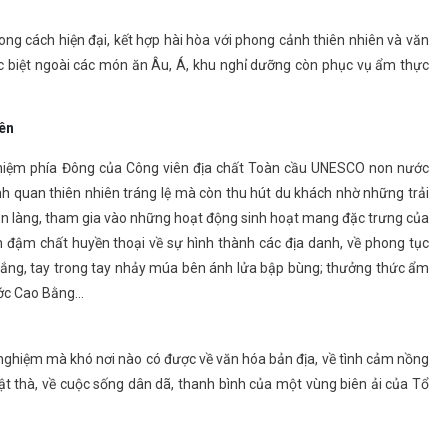
ng cách hiện đại, kết hợp hài hòa với phong cảnh thiên nhiên và văn
c biệt ngoài các món ăn Âu, Á, khu nghỉ dưỡng còn phục vụ ẩm thực
iên
nghiệm phía Đông của Công viên địa chất Toàn cầu UNESCO non nước
nh quan thiên nhiên tráng lệ mà còn thu hút du khách nhờ những trải
n làng, tham gia vào những hoạt động sinh hoạt mang đặc trưng của
 đậm chất huyền thoại về sự hình thành các địa danh, về phong tục
lắng, tay trong tay nhảy múa bên ánh lửa bập bùng; thưởng thức ẩm
ước Cao Bằng…
i nghiệm mà khó nơi nào có được về văn hóa bản địa, về tình cảm nồng
t thà, về cuộc sống dân dã, thanh bình của một vùng biên ải của Tổ