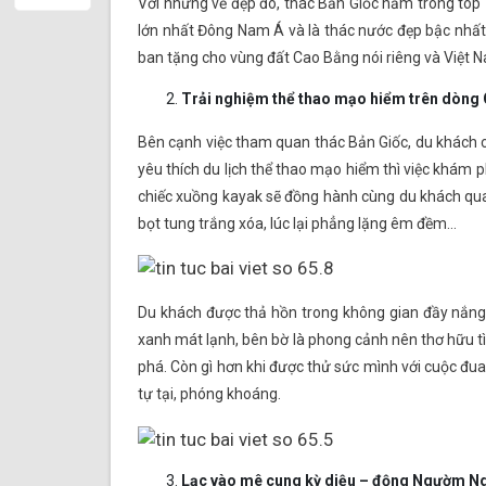
Với những vẻ đẹp đó, thác Bản Giốc nằm trong top 1
lớn nhất Đông Nam Á và là thác nước đẹp bậc nhất 
ban tặng cho vùng đất Cao Bằng nói riêng và Việt 
Trải nghiệm thể thao mạo hiểm trên dòng
Bên cạnh việc tham quan thác Bản Giốc, du khách c
yêu thích du lịch thể thao mạo hiểm thì việc khám 
chiếc xuồng kayak sẽ đồng hành cùng du khách qua
bọt tung trắng xóa, lúc lại phẳng lặng êm đềm…
Du khách được thả hồn trong không gian đầy nắng,
xanh mát lạnh, bên bờ là phong cảnh nên thơ hữu t
phá. Còn gì hơn khi được thử sức mình với cuộc đua
tự tại, phóng khoáng.
Lạc vào mê cung kỳ diệu – động Ngườm N