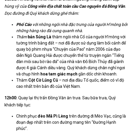
hùng vỹ của
Công viên địa chất
toàn cầu
Cao nguyên đá Đồng Văn
.
Dọc đường đi Quý khách dừng ghé thăm:
Phố Cáo
với những ngôi nhà đặc trưng của người H’mông bởi
những hàng rào đá cung quanh nhà.
Thăm
bản Sủng Là
thăm ngôi nhà Cổ của người H’mông với
tường trình bằng đất – nơi đã được sử dụng làm bối cảnh để
quay bộ phim nhựa “Chuyện của Pao” năm 2006 của đạo
diễn Ngô Quang Hải được chuyển thể từ truyện ngắn “Tiếng
đàn môi sau bờ rào đá” của nhà văn Đỗ Bích Thủy đã giành
được 4 giải Cánh diều vàng. Quý khách dừng chân nghỉ ngơi
và chụp hình
hoa tam giác mạch
gần dốc chín khoanh.
Thăm
Cột Cờ Lũng Cũ
– nơi địa đầu Tổ quốc, điểm có vĩ độ
cao nhất trên bản đồ của Việt Nam.
12h00:
Quay lại thị trấn Đồng Văn ăn trưa. Sau bữa trưa, Quý
khách tiếp tục:
Chinh phục
đèo Mã Pì Lèng
trên đường đi Mèo Vạc, cũng là
đoạn đẹp nhất trên con đường mang tên “Đường Hạnh
phúc”.