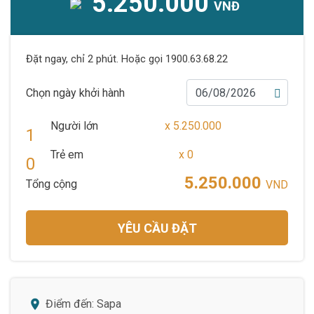
5.250.000
VNĐ
Đặt ngay, chỉ 2 phút. Hoặc gọi 1900.63.68.22
Chọn ngày khởi hành
Người lớn
x
5.250.000
Trẻ em
x
0
5.250.000
Tổng cộng
VND
YÊU CẦU ĐẶT
Điểm đến: Sapa