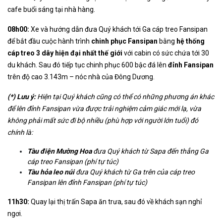
cafe buổi sáng tại nhà hàng.
08h00:
Xe và hướng dẫn đưa Quý khách tới Ga cáp treo Fansipan
để bắt đầu cuộc hành trình
chinh phục Fansipan
bằng
hệ thống
cáp treo 3 dây hiện đại nhất thế giới
với cabin có sức chứa tới 30
du khách. Sau đó tiếp tục chinh phục 600 bậc đá lên
đỉnh Fansipan
trên độ cao 3.143m – nóc nhà của Đông Dương.
(*)
Lưu ý:
Hiện tại Quý khách cũng có thể có những phương án khác
để lên đỉnh Fansipan vừa được trải nghiệm cảm giác mới lạ, vừa
không phải mất sức đi bộ nhiều
(phù hợp với người lớn tuổi)
đó
chính là:
Tàu điện Mường Hoa
đưa Quý khách từ Sapa đến thẳng Ga
cáp treo Fansipan (phí tự túc)
Tàu hỏa leo núi
đưa Quý khách từ Ga trên của cáp treo
Fansipan lên đỉnh Fansipan (phí tự túc)
11h30:
Quay lại thị trấn Sapa ăn trưa, sau đó về khách sạn nghỉ
ngơi.