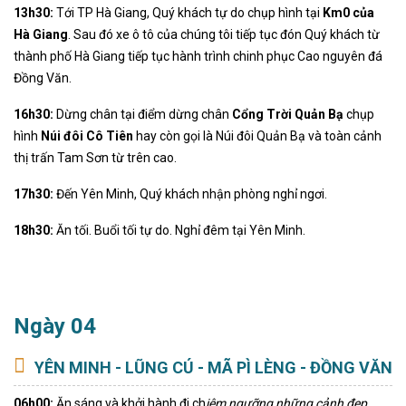
13h30:
Tới TP Hà Giang, Quý khách tự do chụp hình tại
Km0 của
Hà Giang
. Sau đó xe ô tô của chúng tôi tiếp tục đón Quý khách từ
thành phố Hà Giang tiếp tục hành trình chinh phục Cao nguyên đá
Đồng Văn.
16h30:
Dừng chân tại điểm dừng chân
Cổng Trời Quản Bạ
chụp
hình
Núi đôi Cô Tiên
hay còn gọi là Núi đôi Quản Bạ và toàn cảnh
thị trấn Tam Sơn từ trên cao.
17h30:
Đến Yên Minh, Quý khách nhận phòng nghỉ ngơi.
18h30:
Ăn tối. Buổi tối tự do. Nghỉ đêm tại Yên Minh.
Ngày 04
YÊN MINH - LŨNG CÚ - MÃ PÌ LÈNG - ĐỒNG VĂN
06h00:
Ăn sáng và khởi hành đi ch
iêm ngưỡng những cảnh đẹp