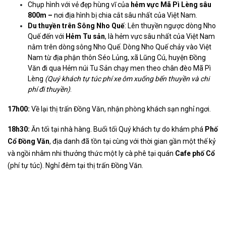
Chụp hình với vẻ đẹp hùng vĩ của
hẻm vực Mã Pì Lèng sâu
800m –
nơi địa hình bị chia cắt sâu nhất của Việt Nam.
Du thuyền trên Sông Nho Quế
: Lên thuyền ngược dòng Nho
Quế đến với
Hẻm Tu sản
, là hẻm vực sâu nhất của Việt Nam
nằm trên dòng sông Nho Quế. Dòng Nho Quế chảy vào Việt
Nam từ địa phận thôn Séo Lủng, xã Lũng Cú, huyện Đồng
Văn đi qua Hẻm núi Tu Sản chạy men theo chân đèo Mã Pì
Lèng
(Quý khách tự túc phí xe ôm xuống bến thuyền và chi
phí đi thuyền)
.
17h00:
Về lại thị trấn Đồng Văn, nhận phòng khách sạn nghỉ ngơi.
18h30:
Ăn tối tại nhà hàng. Buổi tối Quý khách tự do khám phá
Phố
Cổ Đồng Văn
, địa danh đã tồn tại cùng với thời gian gần một thế kỷ
và ngồi nhâm nhi thưởng thức một ly cà phê tại quán
Cafe phố Cổ
(phí tự túc). Nghỉ đêm tại thị trấn Đồng Văn.