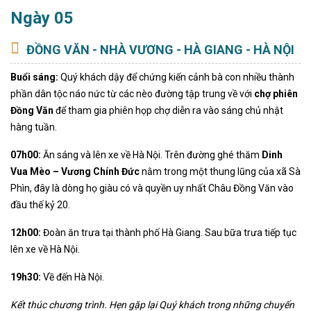
Ngày 05
ĐỒNG VĂN - NHÀ VƯƠNG - HÀ GIANG - HÀ NỘI
Buổi
s
áng:
Quý khách dậy để chứng kiến cảnh bà con nhiều thành
phần dân tộc náo nức từ các nèo đường tập trung về với
chợ phiên
Đồng Văn
để tham gia phiên họp chợ diễn ra vào sáng chủ nhật
hàng tuần.
07h00:
Ăn sáng và lên xe về Hà Nội. Trên đường ghé thăm
Dinh
Vua Mèo – Vương Chính Đức
nằm trong một thung lũng của xã Sà
Phìn, đây là dòng họ giàu có và quyền uy nhất Châu Đồng Văn vào
đầu thế kỷ 20.
12h00:
Đoàn ăn trưa tại thành phố Hà Giang. Sau bữa trưa tiếp tục
lên xe về Hà Nội.
19h30:
Về đến Hà Nội.
Kết thúc chương trình. Hẹn gặp lại Quý khách trong những chuyến