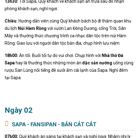
13h30:
Tới Sapa, Quý khách về khách sạn ăn trưa sau đó nhận
phòng khách sạn, nghỉ ngơi.
Chiều:
Hướng dẫn viên cùng Quý khách bách bộ đi thăm quan khu
du lịch
Núi Hàm Rồng
với vườn Lan Đông Dương, cổng Trời, Sân
Mây và thưởng thức chương trình ca nhạc dân tộc trên núi Hàm
Rồng. Giao lưu với người dân tộc bản địa, chụp hình lưu niệm.
18h00:
Ăn tối. Buổi tối tự do vui chơi. Chụp hình với
Nhà thờ Đá
Sapa
hay là thưởng thức những món ăn
đặc sản nướng
uống cùng
rượu San Lùng nổi tiếng đê sưởi ấm cái lạnh của Sapa. Nghỉ đêm
tại Sapa.
Ngày 02
SAPA - FANSIPAN - BẢN CÁT CÁT
07h00:
Quý khách ăn sáng tại khách sạn và nghỉ ngơi. Nhâm nhi ly