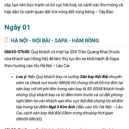
cây, tạo nên bức tranh có bố cục hài hoà, có cảnh sắc thơ mộng và
hấp dẫn từ cảnh quan đất trời vùng đất vùng Đông – Tây Bắc.
Ngày 01
HÀ NỘI - NỘI BÀI - SAPA - HÀM RỒNG
06h30-07h00:
Quý khách có mặt tại 204 Trần Quang Khải (trước
cửa khách sạn Hồng Hà) để làm thủ tục lên xe khởi hành đi Sapa
theo hướng cao tốc Hà Nội – Lào Cai.
Lưu ý:
Nếu Quý khách bay ra xuống
Sân bay Nội Bài
chuyến
sớm và check out trước 08h00 thì chúng tôi sẽ hỗ trợ đón tại
sân bay với chi phí đón trong sân bay là 50.000đ/khách hoặc
những Quý khách bay ra từ đêm hôm trước và có đặt phòng
nghỉ đêm tại các khách sạn khu vực Nội Bài chúng tôi sẽ đ
ón
tập trung
tại
điểm
Ngã 3 Kim Anh
(đầu cao tốc Hà Nội – Lào
Cai, cách sân bay Nội Bài 03km
trong khoảng thời gian
0
8h00
-08h30
).