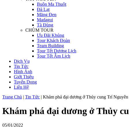
Buôn Ma Thuột
Đà Lạt
Măng Đen
Madagui
Tà Đùng
CHÙM TOUR
Ưu Đãi Khủng
Tour Khách Đoàn
Team Building
Tour Tết Dương Lịch
Tour Tết Âm Lịch
Dịch Vụ
Tin Tức
Hình Ảnh
Giới Thiệu
Tuyển Dụng
Liên Hệ
Trang Chủ
|
Tin Tức
|
Khám phá đại dương ở Thủy cung Trí Nguyên 
Khám phá đại dương ở Thủy cun
05/01/2022