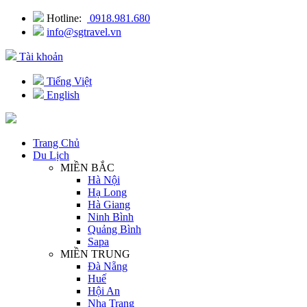
Hotline:
0918.981.680
info@sgtravel.vn
Tài khoản
Tiếng Việt
English
Trang Chủ
Du Lịch
MIỀN BẮC
Hà Nội
Hạ Long
Hà Giang
Ninh Bình
Quảng Bình
Sapa
MIỀN TRUNG
Đà Nẵng
Huế
Hội An
Nha Trang