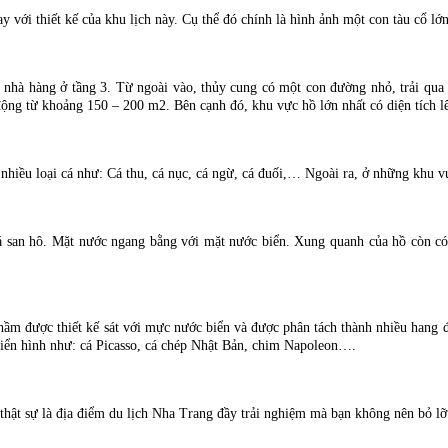
với thiết kế của khu lịch này. Cụ thể đó chính là hình ảnh một con tàu cổ lớn
 nhà hàng ở tầng 3. Từ ngoài vào, thủy cung có một con đường nhỏ, trải qua c
động từ khoảng 150 – 200 m2. Bên cạnh đó, khu vực hồ lớn nhất có diện tích 
 nhiều loại cá như: Cá thu, cá nục, cá ngừ, cá đuối,… Ngoài ra, ở những khu 
 đá san hô. Mặt nước ngang bằng với mặt nước biển. Xung quanh của hồ còn có
ầm được thiết kế sát với mực nước biển và được phân tách thành nhiều hang độ
 Điển hình như: cá Picasso, cá chép Nhật Bản, chim Napoleon….
thật sự là địa điểm du lịch Nha Trang đầy trải nghiệm mà bạn không nên bỏ l