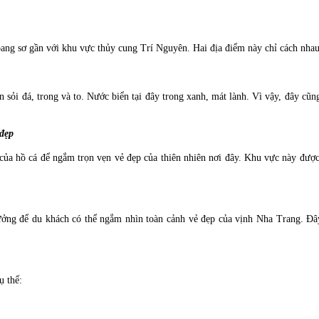
oang sơ gần với khu vực thủy cung Trí Nguyên. Hai địa điểm này chỉ cách nha
n sỏi đá, trong và to. Nước biển tại đây trong xanh, mát lành. Vì vậy, đây c
 đẹp
ủa hồ cá để ngắm trọn vẹn vẻ đẹp của thiên nhiên nơi đây. Khu vực này được
 tưởng để du khách có thể ngắm nhìn toàn cảnh vẻ đẹp của vịnh Nha Trang. Đây
ụ thể: