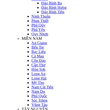
Đảo Bình Ba
Đảo Bình Hưng
Đảo Bình Tiên
Ninh Thuận
Phan Thiết
Phú Qúy
Phú Yên
Quy Nhơn
MIỀN NAM
An Giang
Bến Tre
Bạc Liêu
Cà Mau
Côn Đảo
Cần Thơ
Hòn Sơn
Long An
Long Hải
Mỹ Tho
Nam Cát Tiên
Nam Du
Phú Quốc
Sóc Trăng
Vũng Tàu
TÂY NGUYÊN