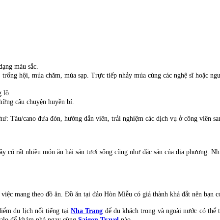
.
 dạng màu sắc.
, trống hội, múa chăm, múa sạp. Trực tiếp nhảy múa cùng các nghệ sĩ hoặc ng
g lồ.
những câu chuyện huyền bí.
: Tàu/cano đưa đón, hướng dẫn viên, trải nghiệm các dịch vụ ở công viên san h
ây có rất nhiều món ăn hải sản tươi sống cũng như đặc sản của địa phương. Nh
 việc mang theo đồ ăn. Đồ ăn tại đảo Hòn Miễu có giá thành khá đắt nên bạn c
iểm du lịch nổi tiếng tại
Nha Trang
để du khách trong và ngoài nước có thể 
 balo để khám phá ngay cùng
Saigon Travel
nào.