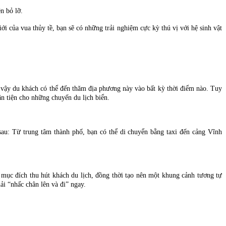
n bỏ lỡ.
 của vua thủy tề, bạn sẽ có những trải nghiệm cực kỳ thú vị với hệ sinh vật
 vậy du khách có thể đến thăm địa phương này vào bất kỳ thời điểm nào. Tuy
ận tiện cho những chuyến du lịch biển.
au: Từ trung tâm thành phố, bạn có thể di chuyển bằng taxi đến cảng Vĩnh
 mục đích thu hút khách du lịch, đồng thời tạo nên một khung cảnh tương tự
ải “nhấc chân lên và đi” ngay.