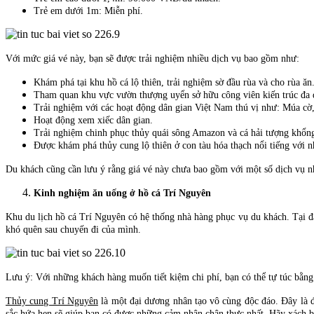
Trẻ em dưới 1m: Miễn phí.
Với mức giá vé này, bạn sẽ được trải nghiệm nhiều dịch vụ bao gồm như:
Khám phá tại khu hồ cá lộ thiên, trải nghiệm sờ đầu rùa và cho rùa ăn
Tham quan khu vực vườn thượng uyển sở hữu công viên kiến trúc đa
Trải nghiệm với các hoạt động dân gian Việt Nam thú vị như: Múa cờ
Hoạt động xem xiếc dân gian.
Trải nghiệm chinh phục thủy quái sông Amazon và cá hải tượng khổn
Được khám phá thủy cung lộ thiên ở con tàu hóa thạch nổi tiếng với 
Du khách cũng cần lưu ý rằng giá vé này chưa bao gồm với một số dịch vụ như
Kinh nghiệm ăn uống ở hồ cá Trí Nguyên
Khu du lịch hồ cá Trí Nguyên có hệ thống nhà hàng phục vụ du khách. Tại đ
khó quên sau chuyến đi của mình.
Lưu ý: Với những khách hàng muốn tiết kiệm chi phí, bạn có thể tự túc bằng
Thủy cung Trí Nguyên
là một đại dương nhân tạo vô cùng độc đáo. Đây là đ
sắc hứa hẹn sẽ giúp bạn có được những cảm nhận chân thực nhất. Hãy xách