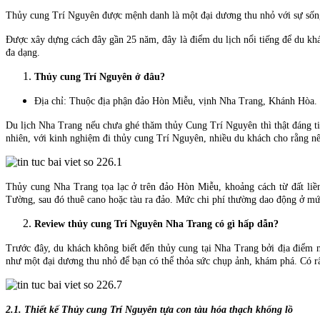
Thủy cung Trí Nguyên được mệnh danh là một đại dương thu nhỏ với sự sống
Được xây dựng cách đây gần 25 năm, đây là điểm du lịch nổi tiếng để du khá
đa dạng.
Thủy cung Trí Nguyên ở đâu?
Địa chỉ: Thuộc địa phận đảo Hòn Miễu, vịnh Nha Trang, Khánh Hòa.
Du lịch Nha Trang nếu chưa ghé thăm thủy Cung Trí Nguyên thì thật đáng ti
nhiên, với kinh nghiệm đi thủy cung Trí Nguyên, nhiều du khách cho rằng nê
Thủy cung Nha Trang tọa lạc ở trên đảo Hòn Miễu, khoảng cách từ đất liề
Tường, sau đó thuê cano hoặc tàu ra đảo. Mức chi phí thường dao động ở 
Review thủy cung Trí Nguyên Nha Trang có gì hấp dẫn?
Trước đây, du khách không biết đến thủy cung tại Nha Trang bởi địa điểm n
như một đại dương thu nhỏ để bạn có thể thỏa sức chụp ảnh, khám phá. Có rấ
2.1. Thiết kế Thủy cung Trí Nguyên tựa con tàu hóa thạch khổng lồ