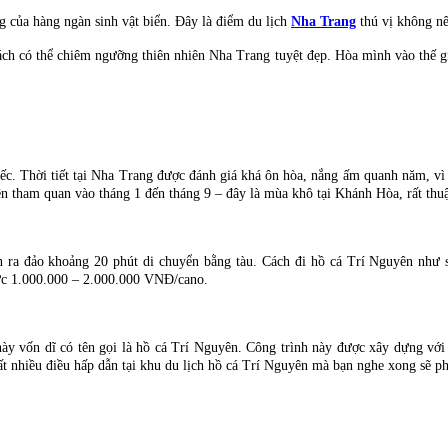
 của hàng ngàn sinh vật biển. Đây là điểm du lịch
Nha Trang
thú vị không nê
ch có thể chiêm ngưỡng thiên nhiên Nha Trang tuyệt đẹp. Hòa mình vào thế giới
ếc. Thời tiết tại Nha Trang được đánh giá khá ôn hòa, nắng ấm quanh năm, vì
n tham quan vào tháng 1 đến tháng 9 – đây là mùa khô tại Khánh Hòa, rất thu
n ra đảo khoảng 20 phút di chuyển bằng tàu. Cách đi hồ cá Trí Nguyên như s
mức 1.000.000 – 2.000.000 VNĐ/cano.
ày vốn dĩ có tên gọi là hồ cá Trí Nguyên. Công trình này được xây dựng với
t nhiều điều hấp dẫn tại khu du lịch hồ cá Trí Nguyên mà bạn nghe xong sẽ ph