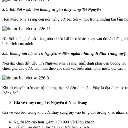
2.4. Bãi Sỏi – bãi tắm hoang sơ gần thủy cung Trí Nguyên
Hòn Miễu Nha Trang còn nổi tiếng với bãi Sỏi – một trong những bãi tắm h
Bãi Sỏi không có cát trắng như nhiều bãi biển khác, thay vào đó là những hò
lịch trình của mình.
2.5. Boong tàu hồ cá Trí Nguyên – điểm ngắm nhìn vịnh Nha Trang tuyệt
Nếu đặt chân đến đảo Trí Nguyên Nha Trang, nhất định phải đến boong tàu c
chiếc ghế đều được tạo hình theo các sinh vật biển như: tôm, mực, ốc, cá,…
Khi di chuyển trên các bậc thang, bạn sẽ đến đỉnh tàu. Đây là địa điểm lý
“sống ảo”.
Giá vé thủy cung Trí Nguyên ở Nha Trang
Giá vé vào bên trong khu vực thủy cung tùy vào từng đối tượng khác nhau, c
Người lớn cao hơn 1,4m: 170.000 VNĐ/du khách.
Trẻ em cao dưới 1,4m: 90.000 VNĐ/du khách.