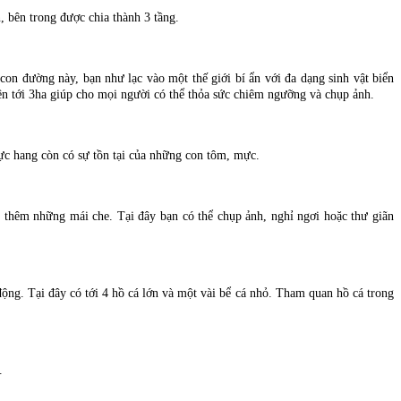
, bên trong được chia thành 3 tầng.
on đường này, bạn như lạc vào một thế giới bí ẩn với đa dạng sinh vật biển
lên tới 3ha giúp cho mọi người có thể thỏa sức chiêm ngưỡng và chụp ảnh.
vực hang còn có sự tồn tại của những con tôm, mực.
 thêm những mái che. Tại đây bạn có thể chụp ảnh, nghỉ ngơi hoặc thư giãn
ng. Tại đây có tới 4 hồ cá lớn và một vài bể cá nhỏ. Tham quan hồ cá trong
ỡ.