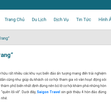
Trang Chủ
Du Lịch
Dịch Vụ
Tin Tức
Hình 
rang”
rang”
hữu rất nhiều các khu vực biển đảo ấn tượng mang đến trải nghiệm
dẫn cũng như giúp du khách có cơ hội tham gia vô vàn hoạt động sôi
ghé thăm phố biển nhất định đừng nên bỏ lỡ cơ hội khám phá những hòn
quên lối về”. Dưới đây,
Saigon Travel
xin giới thiệu 4 hòn đảo đừng
 nhé.