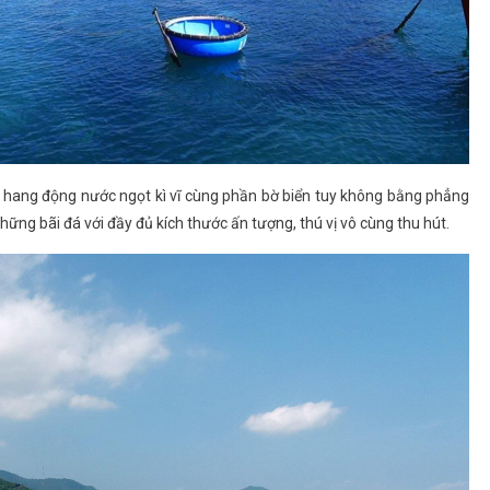
ng hang động nước ngọt kì vĩ cùng phần bờ biển tuy không bằng phẳng
hững bãi đá với đầy đủ kích thước ấn tượng, thú vị vô cùng thu hút.