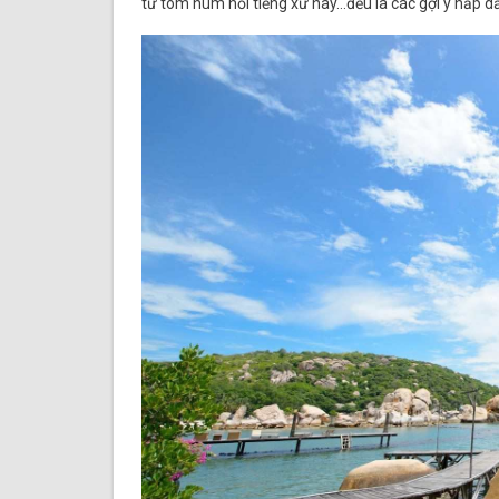
từ tôm hùm nổi tiếng xứ này…đều là các gợi ý hấp d