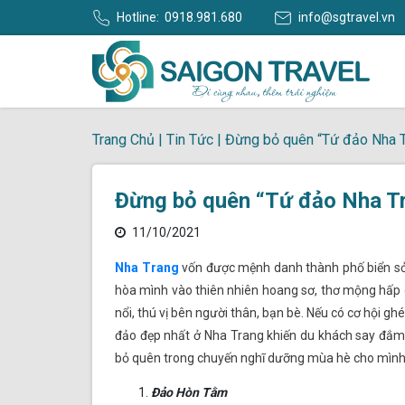
Hotline:
0918.981.680
info@sgtravel.vn
Trang Chủ
|
Tin Tức
|
Đừng bỏ quên “Tứ đảo Nha T
Đừng bỏ quên “Tứ đảo Nha T
11/10/2021
Nha Trang
vốn được mệnh danh thành phố biển sở 
hòa mình vào thiên nhiên hoang sơ, thơ mộng hấp 
nổi, thú vị bên người thân, bạn bè. Nếu có cơ hội 
đảo đẹp nhất ở Nha Trang khiến du khách say đắm “
bỏ quên trong chuyến nghĩ dưỡng mùa hè cho mình
Đảo Hòn Tằm