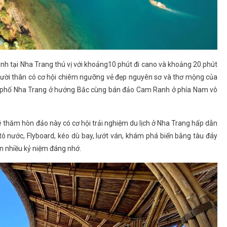
nh tại Nha Trang thú vị với khoảng10 phút đi cano và khoảng 20 phút
 người thân có cơ hội chiêm ngưỡng vẻ đẹp nguyên sơ và thơ mộng của
h phố Nha Trang ở hướng Bắc cùng bán đảo Cam Ranh ở phía Nam vô
 thăm hòn đảo này có cơ hội trải nghiệm du lịch ở Nha Trang hấp dẫn
tô nước, Flyboard, kéo dù bay, lướt ván, khám phá biển bằng tàu đáy
n nhiều kỷ niệm đáng nhớ.