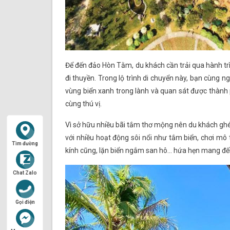
Để đến đảo Hòn Tằm, du khách cần trải qua hành trì
đi thuyền. Trong lộ trình di chuyển này, bạn cùng
vùng biển xanh trong lành và quan sát được thàn
cùng thú vị.
Vì sở hữu nhiều bãi tắm thơ mộng nên du khách ghé
với nhiều hoạt động sôi nổi như tắm biển, chơi mô 
Tìm đường
kính cũng, lặn biển ngắm san hô… hứa hẹn mang đế
Chat Zalo
Gọi điện