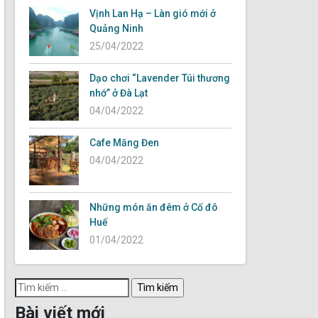
Vịnh Lan Hạ – Làn gió mới ở
Quảng Ninh
25/04/2022
Dạo chơi “Lavender Túi thương
nhớ” ở Đà Lạt
04/04/2022
Cafe Măng Đen
04/04/2022
Những món ăn đêm ở Cố đô
Huế
01/04/2022
Tìm
kiếm
Bài viết mới
cho: