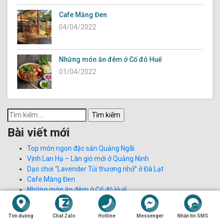
Cafe Măng Đen
04/04/2022
Những món ăn đêm ở Cố đô Huế
01/04/2022
Tìm
kiếm
Bài viết mới
cho:
Top món ngon đặc sản Quảng Ngãi
Vịnh Lan Hạ – Làn gió mới ở Quảng Ninh
Dạo chơi “Lavender Túi thương nhớ” ở Đà Lạt
Cafe Măng Đen
Những món ăn đêm ở Cố đô Huế
Phản hồi gần đây
Tìm đường
Chat Zalo
Hotline
Messenger
Nhắn tin SMS