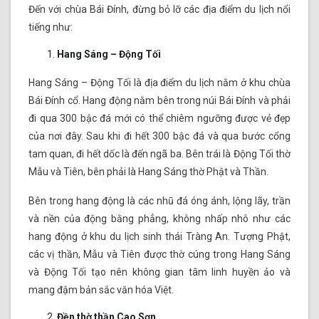
Đến với chùa Bái Đính, đừng bỏ lỡ các địa điểm du lịch nổi
tiếng như:
Hang Sáng – Động Tối
Hang Sáng – Động Tối là địa điểm du lịch nằm ở khu chùa
Bái Đính cổ. Hang động nằm bên trong núi Bái Đính và phải
đi qua 300 bậc đá mới có thể chiêm ngưỡng được vẻ đẹp
của nơi đây. Sau khi đi hết 300 bậc đá và qua bước cổng
tam quan, đi hết dốc là đến ngã ba. Bên trái là Động Tối thờ
Mẫu và Tiên, bên phải là Hang Sáng thờ Phật và Thần.
Bên trong hang động là các nhũ đá óng ánh, lộng lãy, trần
và nền của động bằng phẳng, không nhấp nhô như các
hang động ở khu du lịch sinh thái Tràng An. Tượng Phật,
các vị thần, Mẫu và Tiên được thờ cúng trong Hang Sáng
và Động Tối tạo nên không gian tâm linh huyền ảo và
mang đậm bản sắc văn hóa Việt.
Đền thờ thần Cao Sơn