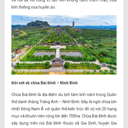
và núi đá vôi hùng vĩ, tạo nên khung cảnh trầm mặc, vừa
linh thiêng vừa huyền ảo.
Đôi nét về chùa Bái Đính – Ninh Bình
Chùa Bái Đính là địa điểm du lịch tâm linh nằm trong Quần
thể danh thắng Tràng Anh – Ninh Bình. Đây là ngôi chùa lớn
nhất Đông Nam Á với quần thể kiến trúc đồ sộ với 20 hạng
mục và khuôn viên rộng lớn đến 700ha. Chùa Bái Đính được
xây dựng trên núi Bái Đính thuộc xã Gia Sinh, huyện Gia