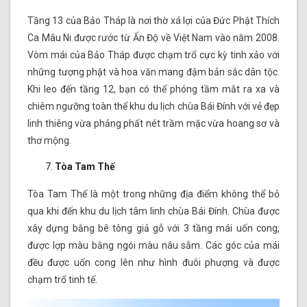
Tầng 13 của Bảo Tháp là nơi thờ xá lợi của Đức Phật Thích
Ca Mâu Ni được rước từ Ấn Độ về Việt Nam vào năm 2008.
Vòm mái của Bảo Tháp được chạm trổ cực kỳ tinh xảo với
những tượng phật và hoa văn mang đậm bản sắc dân tộc.
Khi leo đến tầng 12, bạn có thể phóng tầm mắt ra xa và
chiêm ngưỡng toàn thể khu du lịch chùa Bái Đính với vẻ đẹp
linh thiêng vừa phảng phất nét trầm mặc vừa hoang sơ và
thơ mộng.
Tòa Tam Thế
Tòa Tam Thế là một trong những địa điểm không thể bỏ
qua khi đến khu du lịch tâm linh chùa Bái Đính. Chùa được
xây dựng bằng bê tông giả gỗ với 3 tầng mái uốn cong,
được lợp màu bằng ngói màu nâu sẫm. Các góc của mái
đều được uốn cong lên như hình đuôi phượng và được
chạm trổ tinh tế.