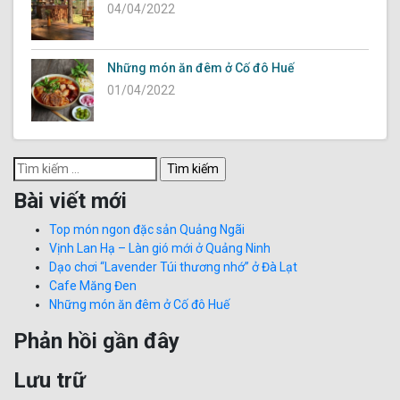
04/04/2022
Những món ăn đêm ở Cố đô Huế
01/04/2022
Tìm
kiếm
Bài viết mới
cho:
Top món ngon đặc sản Quảng Ngãi
Vịnh Lan Hạ – Làn gió mới ở Quảng Ninh
Dạo chơi “Lavender Túi thương nhớ” ở Đà Lạt
Cafe Măng Đen
Những món ăn đêm ở Cố đô Huế
Phản hồi gần đây
Lưu trữ