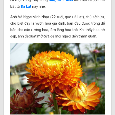
cả một vùng. Hãy cùng
Saigon Travel
tìm hiểu về đồi hoa
bất tử
Đà Lạt
này nhé.
Anh Võ Ngọc Minh Nhật (22 tuổi, quê Đà Lạt), chủ sở hữu,
cho biết đây là vườn hoa gia đình, ban đầu được trồng để
bán cho các xưởng hoa, làm lẵng hoa khô. Khi thấy hoa nở
đẹp, anh đề xuất mở cửa để mọi người đến tham quan.