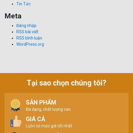
Tin Tức
Meta
Đăng nhập
RSS bài viết
RSS bình luận
WordPress.org
Tại sao chọn chúng tôi?
SẢN PHẨM
Đa dạng, chất lượng cao
GIÁ CẢ
Luôn có mức giá tốt nhất